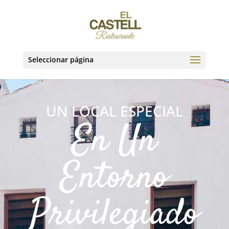
Seleccionar página
UN LOCAL ESPECIAL
En Un
Entorno
Privilegiado