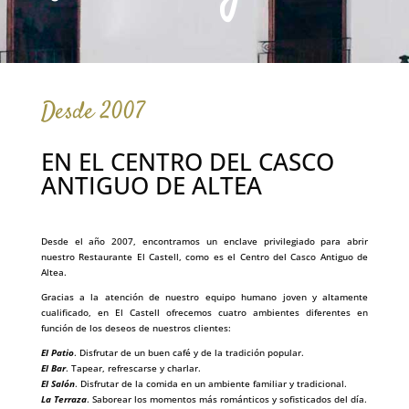
Desde 2007
EN EL CENTRO DEL CASCO
ANTIGUO DE ALTEA
Desde el año 2007, encontramos un enclave privilegiado para abrir
nuestro Restaurante El Castell, como es el Centro del Casco Antiguo de
Altea.
Gracias a la atención de nuestro equipo humano joven y altamente
cualificado, en El Castell ofrecemos cuatro ambientes diferentes en
función de los deseos de nuestros clientes:
El Patio
. Disfrutar de un buen café y de la tradición popular.
El Bar
. Tapear, refrescarse y charlar.
El Salón
. Disfrutar de la comida en un ambiente familiar y tradicional.
La Terraza
. Saborear los momentos más románticos y sofisticados del día.